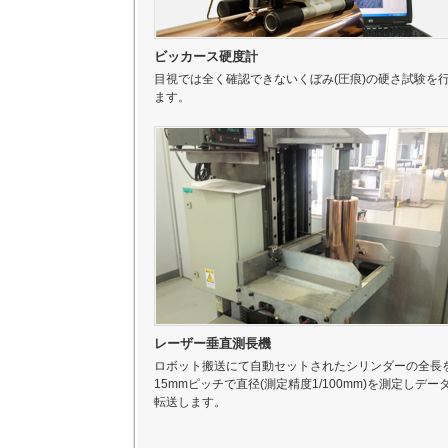
ビッカース硬度計
目視では全く確認できないくぼみ(圧痕)の硬さ試験を
ます。
レーザー垂直測長機
ロボット搬送にて自動セットされたシリンダーの全長
15mmピッチで直径(測定精度1/100mm)を測定しデー
転送します。